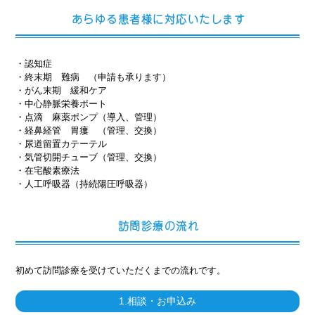
あらゆる患者様に対応いたします
・認知症
・終末期 難病 （申請も承ります）
・がん末期 緩和ケア
・中心静脈栄養ポート
・点滴 麻薬ポンプ（導入、管理）
・経鼻経管 胃瘻 （管理、交換）
・尿道留置カテーテル
・気管切開チューブ（管理、交換）
・在宅酸素療法
・人工呼吸器（持続陽圧呼吸器）
訪問診療の流れ
初めて訪問診療を受けていただくまでの流れです。
1.相談・お申込み