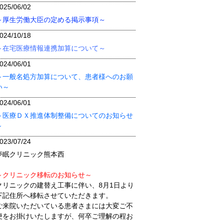
025/06/02
～厚生労働大臣の定める掲示事項～
024/10/18
～在宅医療情報連携加算について～
024/06/01
～一般名処方加算について、患者様へのお願
い～
024/06/01
～医療ＤＸ推進体制整備についてのお知らせ
～
023/07/24
夢眠クリニック熊本西
～クリニック移転のお知らせ～
クリニックの建替え工事に伴い、8月1日より
下記住所へ移転させていただきます。
ご来院いただいている患者さまには大変ご不
便をお掛けいたしますが、何卒ご理解の程お