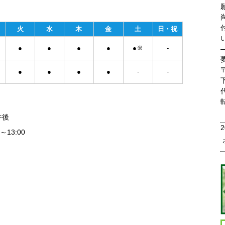
火
水
木
金
土
日・祝
●
●
●
●
●※
-
●
●
●
●
-
-
午後
2
13:00