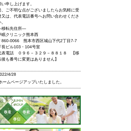
願い申し上げます。
尚、ご不明な点がございましたらお気軽に受
付又は、代表電話番号へお問い合わせくださ
い。
―移転先住所―
夢眠クリニック熊本西
〒860-0066 熊本市西区城山下代2丁目7-7
下長ビル103・104号室
代表電話 ０９６－３２９－８８１８ 【移
転後も番号に変更はありません】
022/4/28
ホームページアップいたしました。